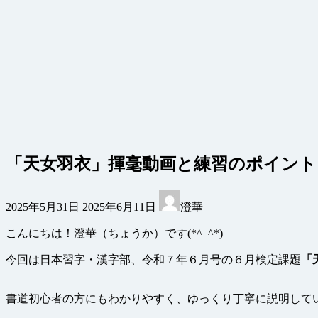
「天女羽衣」揮毫動画と練習のポイント
最
2025年5月31日
2025年6月11日
澄華
終
更
こんにちは！澄華（ちょうか）です(*^_^*)
新
日
今回は日本習字・漢字部、令和７年６月号の６月検定課題
「
時
:
書道初心者の方にもわかりやすく、ゆっくり丁寧に説明して