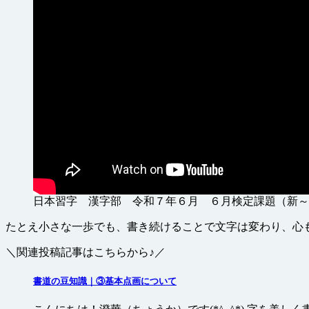
日本習字 漢字部 令和７年６月 ６月検定課題（新～
たとえ小さな一歩でも、書き続けることで文字は変わり、心
＼関連投稿記事はこちらから♪／
書道の豆知識｜③基本点画について