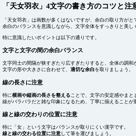
「天女羽衣」4文字の書き方のコツと注
「天女羽衣」は画数が多くはないですが、余白の取り方がと
余白のバランスを意識しながら、文字全体をすっきりと美し
特に意識したいポイントは以下の通りです。
文字と文字の間の余白バランス
文字同士の間隔が狭すぎたり広すぎたりすると、全体の調和
文字の形や大きさに合わせて、
適切な余白
を取りましょう。
線の長さに注意
特に
横画や縦画の長さを整える
ことで、文字の安定感やまと
線がバラバラだと雑な印象になるため、丁寧に揃えることが
線と線の交わりの位置に注意
特に「女」という文字はバランスが取りにくい漢字です。
線と線の交わる位置に注意
して筆を運びましょう。