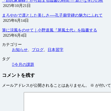
『顔氏家廟碑』から始まる臨書の時間 ― 新たな学びの秋
2025年10月21日
まろやかで凛とした美しさ──孔子廟堂碑の魅力にふれて
2025年6月14日
筆に涼風をのせて｜小野道風『屏風土代』を臨書する
2025年6月4日
カテゴリー
お知らせ
、
ブログ
、
日本習字
タグ
今月の課題
コメントを残す
メールアドレスが公開されることはありません。
※
が付いて