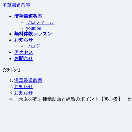
コ
ナ
澄華書道教室
ン
ビ
澄華書道教室
テ
ゲ
プロフィール
ン
ー
youtube
ツ
シ
無料体験レッスン
へ
ョ
お知らせ
ス
ン
ブログ
キ
に
アクセス
ッ
移
お問合せ
プ
動
お知らせ
澄華書道教室
お知らせ
お知らせ
「天女羽衣」揮毫動画と練習のポイント【初心者】｜日