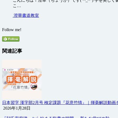
こんにちは！澄華（ちょうか）です(*^_^*) 字を
こ…
澄華書道教室
Follow me!
関連記事
日本習字 漢字部2月号 検定課題『花意竹情』｜揮毫解説動画
2026年1月28日