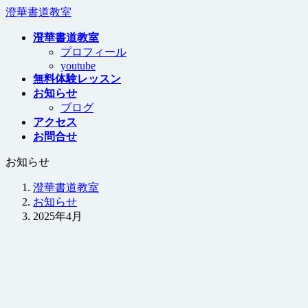
コ
ナ
澄華書道教室
ン
ビ
澄華書道教室
テ
ゲ
プロフィール
ン
ー
youtube
ツ
シ
無料体験レッスン
へ
ョ
お知らせ
ス
ン
ブログ
キ
に
アクセス
ッ
移
お問合せ
プ
動
お知らせ
澄華書道教室
お知らせ
2025年4月