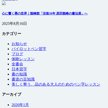
心に響く墨の世界｜観峰館「没後30年 原田観峰の書法展」へ
2025年8月16日
カテゴリー
お知らせ
パイロットペン習字
ブログ
体験レッスン
全書会
日本習字
書の知識
書道の豆知識
美しく整う、品のある大人のためのペン字レッスン
アーカイブ
2026年1月