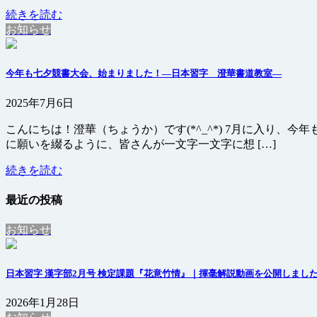
続きを読む
お知らせ
今年も七夕競書大会、始まりました！―日本習字 澄華書道教室—
2025年7月6日
こんにちは！澄華（ちょうか）です(*^_^*) 7月に入り
に願いを綴るように、皆さんが一文字一文字に想 […]
続きを読む
最近の投稿
お知らせ
日本習字 漢字部2月号 検定課題『花意竹情』｜揮毫解説動画を公開しまし
2026年1月28日