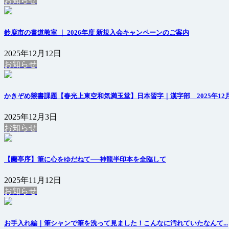
お知らせ
鈴鹿市の書道教室 ｜ 2026年度 新規入会キャンペーンのご案内
2025年12月12日
お知らせ
かきぞめ競書課題【春光上東空和気満玉堂】日本習字｜漢字部 2025年12
2025年12月3日
お知らせ
【蘭亭序】筆に心をゆだねて──神龍半印本を全臨して
2025年11月12日
お知らせ
お手入れ編｜筆シャンで筆を洗って見ました！こんなに汚れていたなんて...