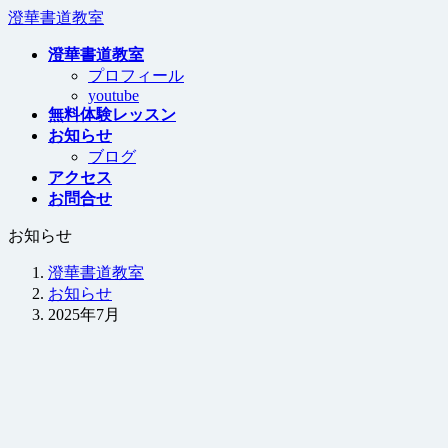
コ
ナ
澄華書道教室
ン
ビ
澄華書道教室
テ
ゲ
プロフィール
ン
ー
youtube
ツ
シ
無料体験レッスン
へ
ョ
お知らせ
ス
ン
ブログ
キ
に
アクセス
ッ
移
お問合せ
プ
動
お知らせ
澄華書道教室
お知らせ
2025年7月