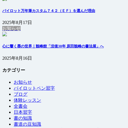
パイロット万年筆カスタム７４２（ＥＦ）を選んだ理由
2025年8月17日
お知らせ
心に響く墨の世界｜観峰館「没後30年 原田観峰の書法展」へ
2025年8月16日
カテゴリー
お知らせ
パイロットペン習字
ブログ
体験レッスン
全書会
日本習字
書の知識
書道の豆知識