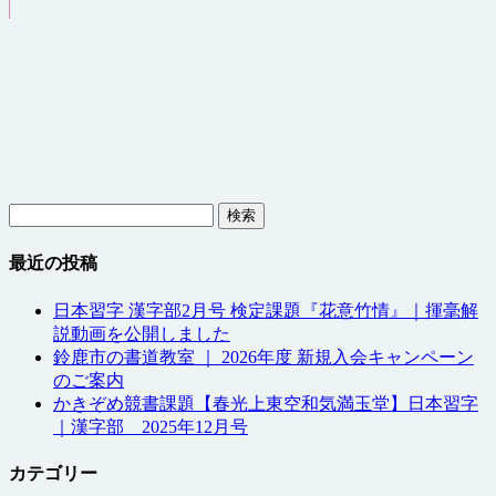
検
索:
最近の投稿
日本習字 漢字部2月号 検定課題『花意竹情』｜揮毫解
説動画を公開しました
鈴鹿市の書道教室 ｜ 2026年度 新規入会キャンペーン
のご案内
かきぞめ競書課題【春光上東空和気満玉堂】日本習字
｜漢字部 2025年12月号
カテゴリー