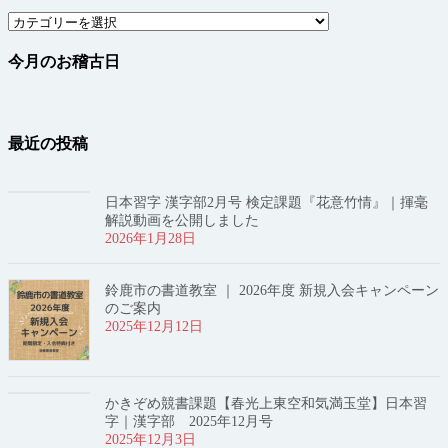
カ
テ
今月のお稽古日
ゴ
リ
ー
最近の投稿
日本習字 漢字部2月号 検定課題『花意竹情』｜揮毫
解説動画を公開しました
2026年1月28日
鈴鹿市の書道教室 ｜ 2026年度 新規入会キャンペーン
のご案内
2025年12月12日
かきぞめ競書課題【春光上東空和気満玉堂】日本習
字｜漢字部 2025年12月号
2025年12月3日