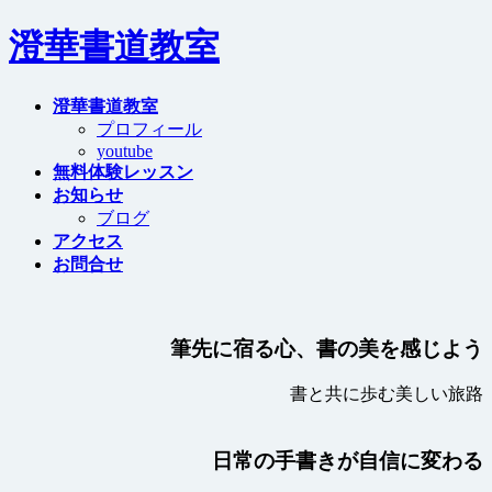
コ
ナ
澄華書道教室
ン
ビ
テ
ゲ
ン
ー
澄華書道教室
ツ
シ
プロフィール
へ
ョ
youtube
ス
ン
無料体験レッスン
キ
に
お知らせ
ッ
移
ブログ
プ
動
アクセス
お問合せ
筆先に宿る心、書の美を感じよう
書と共に歩む美しい旅路
日常の手書きが自信に変わる