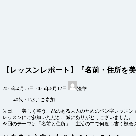
【レッスンレポート】『名前・住所を
最
2025年4月25日
2025年6月12日
澄華
終
更
—— 40代・Fさまご参加
新
日
先日、「美しく整う、品のある大人のためのペン字レッスン
時
レッスンにご参加いただき、誠にありがとうございました。
:
今回のテーマは「名前と住所」。生活の中で何度も書く機会