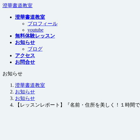
コ
ナ
澄華書道教室
ン
ビ
澄華書道教室
テ
ゲ
プロフィール
ン
ー
youtube
ツ
シ
無料体験レッスン
へ
ョ
お知らせ
ス
ン
ブログ
キ
に
アクセス
ッ
移
お問合せ
プ
動
お知らせ
澄華書道教室
お知らせ
お知らせ
【レッスンレポート】『名前・住所を美しく！１時間で