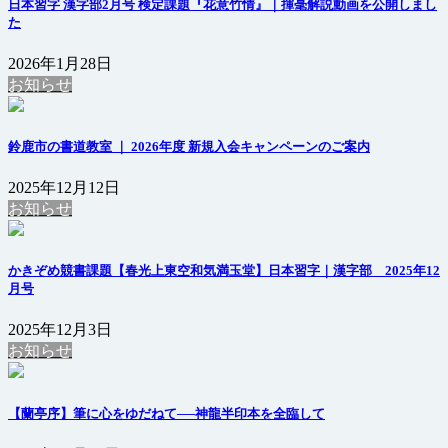
日本習字 漢字部2月号 検定課題『花意竹情』｜揮毫解説動画を公開しまし
た
2026年1月28日
お知らせ
鈴鹿市の書道教室 ｜ 2026年度 新規入会キャンペーンのご案内
2025年12月12日
お知らせ
かきぞめ競書課題【春光上東空和気満玉堂】日本習字｜漢字部 2025年12
月号
2025年12月3日
お知らせ
【蘭亭序】筆に心をゆだねて──神龍半印本を全臨して