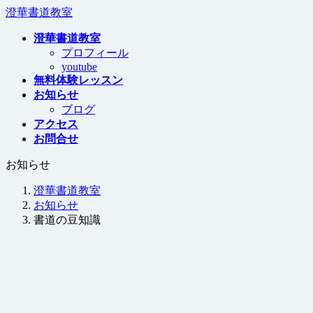
コ
ナ
澄華書道教室
ン
ビ
澄華書道教室
テ
ゲ
プロフィール
ン
ー
youtube
ツ
シ
無料体験レッスン
へ
ョ
お知らせ
ス
ン
ブログ
キ
に
アクセス
ッ
移
お問合せ
プ
動
お知らせ
澄華書道教室
お知らせ
書道の豆知識