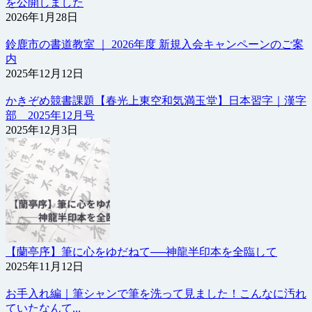
を公開しました
2026年1月28日
鈴鹿市の書道教室 ｜ 2026年度 新規入会キャンペーンのご案
内
2025年12月12日
かきぞめ競書課題【春光上東空和気満玉堂】日本習字｜漢字
部 2025年12月号
2025年12月3日
【蘭亭序】筆に心をゆだねて──神龍半印本を全臨して
2025年11月12日
お手入れ編｜筆シャンで筆を洗って見ました！こんなに汚れ
ていたなんて...