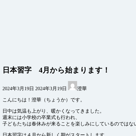
日本習字 4月から始まります！
最
2024年3月19日
2024年3月19日
澄華
終
更
こんにちは！澄華（ちょうか）です。
新
日
日中は気温も上がり、暖かくなってきました。
時
週末には小学校の卒業式も行われ、
:
子どもたちは春休みが来ることを楽しみにしているのではな
日本習字は４月から新しく期がスタートします。