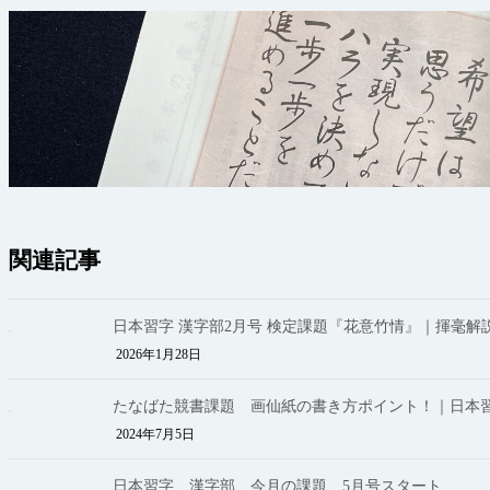
関連記事
日本習字 漢字部2月号 検定課題『花意竹情』｜揮毫解
2026年1月28日
たなばた競書課題 画仙紙の書き方ポイント！｜日本習
2024年7月5日
日本習字 漢字部 今月の課題 5月号スタート