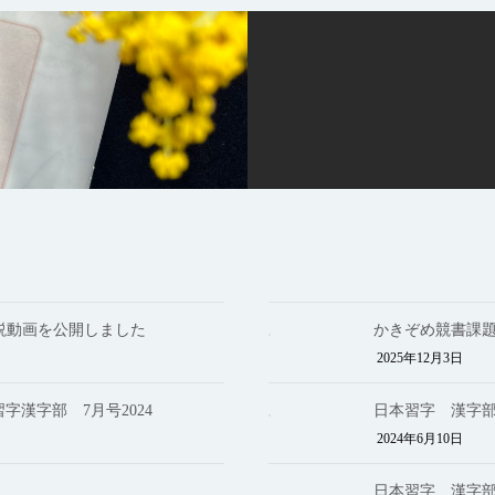
説動画を公開しました
かきぞめ競書課題
2025年12月3日
字漢字部 7月号2024
日本習字 漢字部
2024年6月10日
日本習字 漢字部