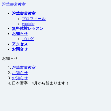
コ
ナ
澄華書道教室
ン
ビ
澄華書道教室
テ
ゲ
プロフィール
ン
ー
youtube
ツ
シ
無料体験レッスン
へ
ョ
お知らせ
ス
ン
ブログ
キ
に
アクセス
ッ
移
お問合せ
プ
動
お知らせ
澄華書道教室
お知らせ
お知らせ
日本習字 4月から始まります！